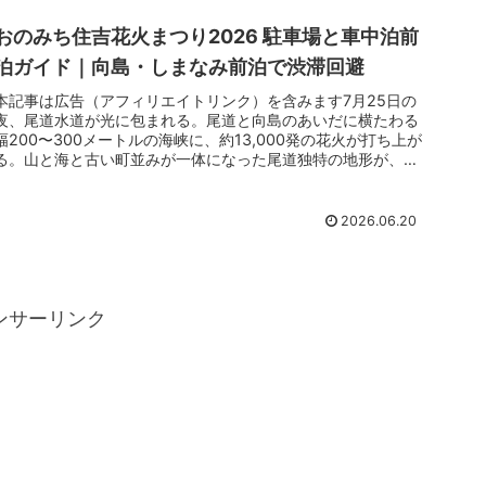
おのみち住吉花火まつり2026 駐車場と車中泊前
泊ガイド｜向島・しまなみ前泊で渋滞回避
本記事は広告（アフィリエイトリンク）を含みます7月25日の
夜、尾道水道が光に包まれる。尾道と向島のあいだに横たわる
幅200〜300メートルの海峡に、約13,000発の花火が打ち上が
る。山と海と古い町並みが一体になった尾道独特の地形が、花
火の...
2026.06.20
ンサーリンク