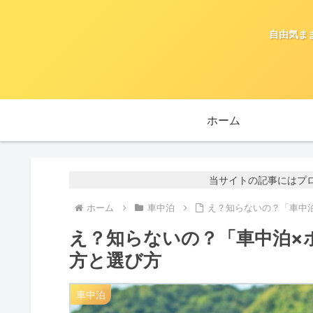
自由気ま
ホーム
当サイトの記事にはプ
ホーム
車中泊
え？知らないの？「車中
え？知らないの？「車中泊×
方と選び方
車中泊