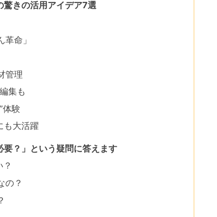
の驚きの活用アイデア7選
ん革命」
材管理
画編集も
”体験
にも大活躍
必要？」という疑問に答えます
い？
なの？
？