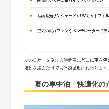
断熱窓や天井に
断熱マット
や
アルミシー
遮熱
遮光サンシェード
や
UVカットフィ
空気の流れ
ファンやベンチレーター
で車
夏の日差しを浴びる時間帯に
どこに車を停
場所
を選ぶだけでも体感温度は変わります
「夏の車中泊」快適化の