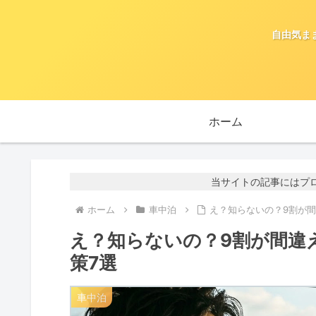
自由気ま
ホーム
当サイトの記事にはプ
ホーム
車中泊
え？知らないの？9割が
え？知らないの？9割が間違
策7選
車中泊