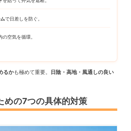
ト
を貼って外気を遮断。
ルム
で日差しを防ぐ。
内の空気を循環。
めるか
も極めて重要。
日陰・高地・風通しの良い
。
ための7つの具体的対策