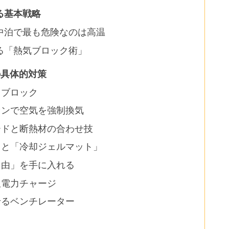
る基本戦略
中泊で最も危険なのは高温
る「熱気ブロック術」
の具体的対策
もブロック
ァンで空気を強制換気
ードと断熱材の合わせ技
」と「冷却ジェルマット」
自由」を手に入れる
限電力チャージ
せるベンチレーター