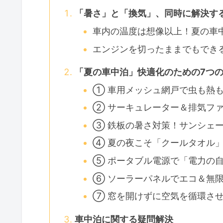
「暑さ」と「換気」、同時に解決す
車内の温度は想像以上！夏の車
エンジンを切ったままでもでき
「夏の車中泊」快適化のための7つ
① 車用メッシュ網戸で虫も熱
② サーキュレーター＆排気フ
③ 鉄板の暑さ対策！サンシェ
④ 夏の夜こそ「クールタオル
⑤ ポータブル電源で「電力の
⑥ ソーラーパネルでエコ＆無
⑦ 窓を開けずに空気を循環さ
車中泊に関する疑問解決