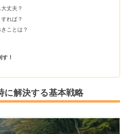
も大丈夫？
うすれば？
べきことは？
制す！
時に解決する基本戦略