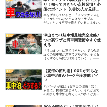
もしれません。「キャンプ...
り！知っておきたい点検習慣と必
須のポイント【8割の人が見落と
しがちな重要項目】
車を所有していると、「メンテナンスを
しっかりやらないと大きなトラブル
が…」という不安を抱えている人は多い
でしょう。実際、定期的な点検やメンテ
ナンスを怠ると、突然の故障や事故につ
ながる危険があります。特に、車のメン
津山まつり駐車場最強完全攻略7
車中泊
テナンス頻度については、ほと...
つの裏ワザと満車回避術今すぐ使
える
「津山まつりに車で行きたい。でも会場
近くの駐車場が満車でグルグル、子ども
はぐずるし時間だけ溶けていく…」——
そんな痛みを何度も見てきたからこそ、
この記事では“探す前に勝つ”駐車戦略を
物語のように解き明かします。津山城
【驚愕の節約術】90%が知らな
車中泊
（鶴山公園）周辺で行われ...
い車中泊RVパーク完全攻略ガイ
ド
RVパークが選ばれる本当の理由「安く、
安全に、快適に泊まりたい」それが全て
の始まり車中泊を考える人の多くが抱く
共通の悩み、それは「宿泊費を抑えたい
けど、安心して眠れる場所が少ない」と
いうこと。深夜に道の駅や高速PAで寝る
90%が知らない！車中泊で「バ
車中泊