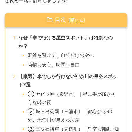
な夜を一緒に計画しましょう。
目次
なぜ「車で行ける星空スポット」は特別なの
か？
混雑を避けて、自分だけの空へ
荷物も安心、時間も自由
【厳選】車でしか行けない神奈川の星空スポッ
ト7選
① ヤビツ峠（秦野市）｜星に手が届きそ
うな峠の夜
② 城ヶ島公園（三浦市）｜都心から90
分、天の川が見える海岸
③ 三ツ石海岸（真鶴町）｜星空×潮風、知