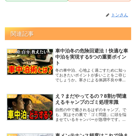
トンさん
関連記事
車中泊冬の危険回避法！快適な車
車中泊
中泊を実現する5つの重要ポイン
ト
冬の車中泊、心地よく過ごすために知っ
ておきたいポイントが多いことをご存じ
でしょうか。寒さによる体調不良や車内
の安全問題、予期せぬトラブルを避ける
ためには、事前の準備と工夫が重要で
す。今回は、「車中泊 冬 気を付けるポイ
え？まだやってるの？8割が間違
車中泊
ント」をテーマに、車中...
えるキャンプのゴミ処理常識
自然の中で癒されるはずのキャンプ。で
も、実はその裏で「ゴミ問題」に頭を悩
ませているキャンパーが急増中です。
「持ち帰ればいいんでしょ？」「燃える
ゴミと燃えないゴミで分ければOK」と思
っていませんか？その認識、時代遅れか
車メンテナンス頻度はこれで決ま
車中泊