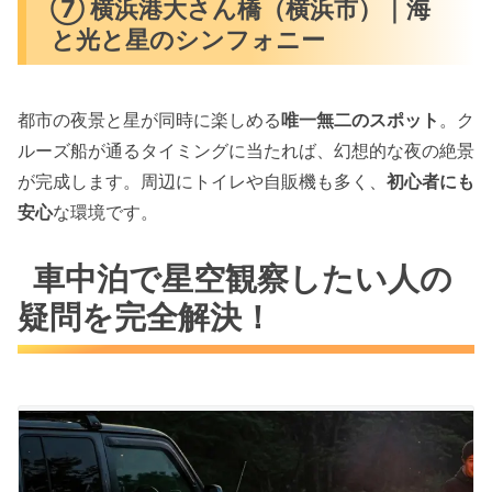
⑦ 横浜港大さん橋（横浜市）｜海
と光と星のシンフォニー
都市の夜景と星が同時に楽しめる
唯一無二のスポット
。ク
ルーズ船が通るタイミングに当たれば、幻想的な夜の絶景
が完成します。周辺にトイレや自販機も多く、
初心者にも
安心
な環境です。
車中泊で星空観察したい人の
疑問を完全解決！