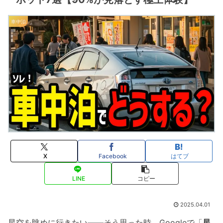
車中泊
X
Facebook
はてブ
LINE
コピー
2025.04.01
星空を眺めに行きたい――そう思った時、Googleで「
星