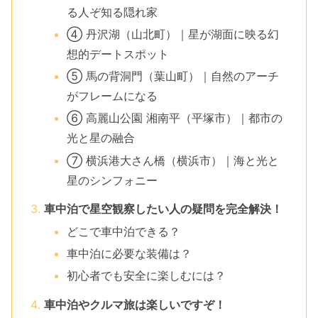
る人ぞ知る隠れ家
④ 丹沢湖（山北町）｜星が湖面に映る幻
想的デートスポット
⑤ 馬の背洞門（葉山町）｜自然のアーチ
がフレームになる
⑥ 高麗山公園 湘南平（平塚市）｜都市の
光と星の融合
⑦ 横浜港大さん橋（横浜市）｜海と光と
星のシンフォニー
車中泊で星空観察したい人の疑問を完全解決！
どこで車中泊できる？
車中泊に必要な装備は？
初心者でも安全に楽しむには？
車中泊やクルマ旅は楽しいですぞ！