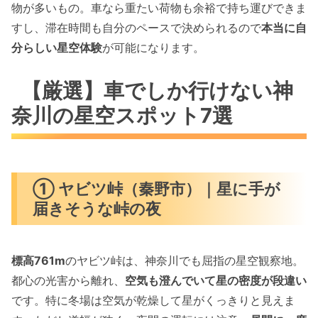
物が多いもの。車なら重たい荷物も余裕で持ち運びできま
すし、滞在時間も自分のペースで決められるので
本当に自
分らしい星空体験
が可能になります。
【厳選】車でしか行けない神
奈川の星空スポット7選
① ヤビツ峠（秦野市）｜星に手が
届きそうな峠の夜
標高761m
のヤビツ峠は、神奈川でも屈指の星空観察地。
都心の光害から離れ、
空気も澄んでいて星の密度が段違い
です。特に冬場は空気が乾燥して星がくっきりと見えま