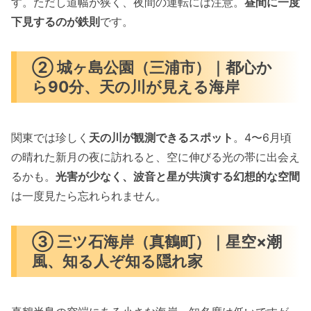
す。ただし道幅が狭く、夜間の運転には注意。
昼間に一度
下見するのが鉄則
です。
② 城ヶ島公園（三浦市）｜都心か
ら90分、天の川が見える海岸
関東では珍しく
天の川が観測できるスポット
。4〜6月頃
の晴れた新月の夜に訪れると、空に伸びる光の帯に出会え
るかも。
光害が少なく、波音と星が共演する幻想的な空間
は一度見たら忘れられません。
③ 三ツ石海岸（真鶴町）｜星空×潮
風、知る人ぞ知る隠れ家