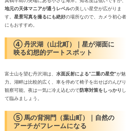
真鶴半島の突端にある小さな海岸。知名度は低いですが、
地元の天体マニアが通うレベル
の美しい星空が広がりま
す。
星景写真を撮るにも絶好
の場所なので、カメラ初心者
にもおすすめ。
④ 丹沢湖（山北町）｜星が湖面に
映る幻想的デートスポット
富士山を望む丹沢湖は、
水面反射による“二重の星空”
が魅
力。湖畔は比較的広く、車を停めて椅子を出せばのんびり
観察可能。夜は一気に冷え込むので
防寒対策をしっかり
し
て臨みましょう。
⑤ 馬の背洞門（葉山町）｜自然の
アーチがフレームになる