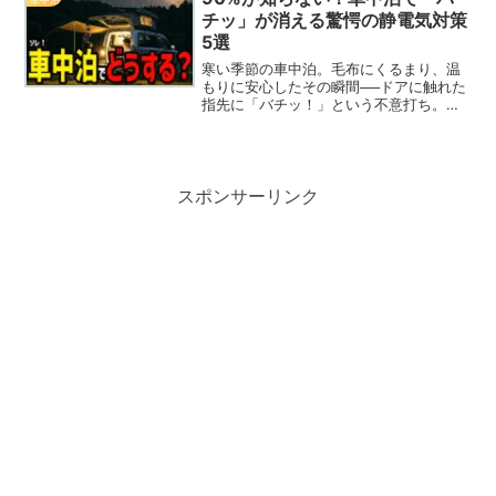
選択肢もありますが、...
チッ」が消える驚愕の静電気対策
5選
寒い季節の車中泊。毛布にくるまり、温
もりに安心したその瞬間──ドアに触れた
指先に「バチッ！」という不意打ち。こ
れだけで一気に気分が冷めてしまいます
よね。 実は、車中泊の静電気には明確な
原因と、しっかりした予防策がありま
す。ですが、多くの方が...
スポンサーリンク