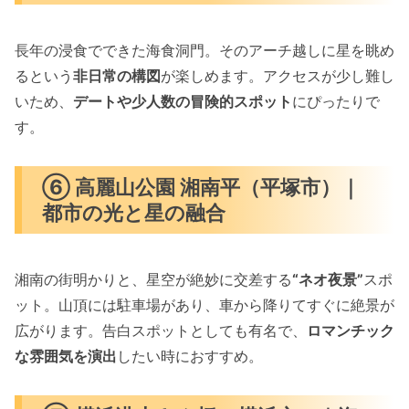
長年の浸食でできた海食洞門。そのアーチ越しに星を眺め
るという
非日常の構図
が楽しめます。アクセスが少し難し
いため、
デートや少人数の冒険的スポット
にぴったりで
す。
⑥ 高麗山公園 湘南平（平塚市）｜
都市の光と星の融合
湘南の街明かりと、星空が絶妙に交差する
“ネオ夜景”
スポ
ット。山頂には駐車場があり、車から降りてすぐに絶景が
広がります。告白スポットとしても有名で、
ロマンチック
な雰囲気を演出
したい時におすすめ。