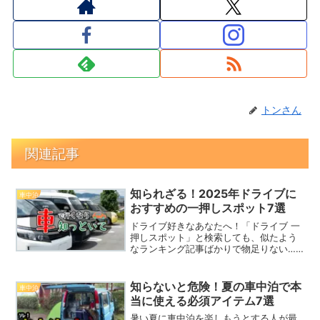
トンさん
関連記事
知られざる！2025年ドライブに
車中泊
おすすめの一押しスポット7選
ドライブ好きなあなたへ！「ドライブ 一
押しスポット」と検索しても、似たよう
なランキング記事ばかりで物足りない…
そんな悩みを持っていませんか？本記事
では、普通のランキングを超えて、実際
に行ってみたくなる「驚愕のスポット」
知らないと危険！夏の車中泊で本
車中泊
を厳選して紹介します。...
当に使える必須アイテム7選
暑い夏に車中泊を楽しもうとする人が最