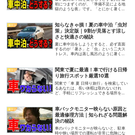
初につまずくのが、「準備不足による地
獄のような夜」です。「とにかく暑くて
寝られなかった」「犬がぐったりしてし
まった」「虫が大量発生して大変だっ
た」——こんな失敗談が後を絶ちませ
知らなきゃ損！夏の車中泊「虫対
車中泊
ん。この記事では、「夏 車中...
策」決定版｜9割が見落とす涼し
さと快適さの秘訣
夏に車中泊をしようとすると、必ず直面
するのが「暑さ」と「虫」という二大ス
トレス。車内は蒸し風呂のように暑く、
窓を開ければ虫の襲来。せっかくのキャ
ンプや旅行も、快適とは程遠いもの
に……。特に初心者にとっては「どうやっ
関東で夏に最適！車で行ける日帰
車中泊
て虫を防ぐ？」「網戸ってど...
り旅行スポット厳選10選
関東で「車 夏 日帰り旅行」を検索してい
るあなたは、長い休暇は取れないけれ
ど、手軽にリフレッシュできる場所を探
しているのではないでしょうか？日帰り
でも充実した体験ができるスポットを知
りたい方に向けて、今回は車で簡単にア
車バックモニター映らない原因と
車中泊
クセスできる絶景や癒し...
最適修理方法｜知られざる問題解
決の秘訣
車のバックモニターが映らないと、駐車
時や狭い場所での運転が非常に危険にな