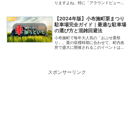
りますよね。特に「アラウンドビューモ
ニター」のような高機能カメラシステム
の場合、映像が見えないことは大きな問
題です。しかし、その原因は意外とシン
【2024年版】小布施町栗まつり
車中泊
プルで、手軽に修理できる...
駐車場完全ガイド｜最適な駐車場
の選び方と混雑回避法
小布施町で毎年大人気の「おぶせ栗祭
り」。栗の収穫時期に合わせて、町内各
所で盛大に開催されるこのイベントは、
訪れる多くの人々にとって、秋の風物詩
とも言える特別な祭りです。しかし、開
催時には特に「駐車場」が大きな悩みの
種となります。特に、限られ...
スポンサーリンク