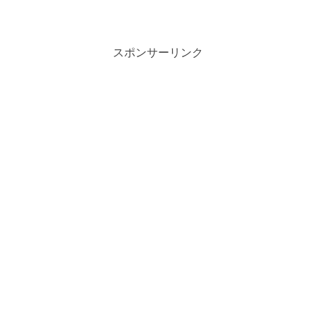
は、その消費電力が重要なポイントで
す。ポータブル電源を使って車載冷蔵庫
を動かすためには、消費電力やバッテリ
ー容量、電源選びが全てに影...
スポンサーリンク