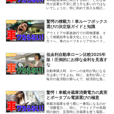
件が必要か不安に思う方も多いのではな
いでしょうか。特に初めて加入を検討し
ている方にとって、保険内容や条件は難
しく感じることが多いです。しかし、正
しい知識を身につけることで、保険料を
驚愕の積載力！車ルーフボックス
車の知識
抑えつつ、万が一の際にし...
選びの決定版ガイドと知識
アウトドアや家族旅行での荷物運搬、そ
して積載効率を最大化したいと考える
方々へ、車のルーフキャリアやルーフボ
ックスの選び方は避けて通れません。実
は、多くの方が誤った知識を持ち、選ぶ
べきポイントを見落としていることが少
低金利自動車ローン比較2025年
車の知識
なくないのです。本記事では...
版！圧倒的にお得な金利を見逃す
な
自動車購入時、ローンの金利が気になる
方は多いですよね。特に、金利が高いと
毎月の返済額が膨らんで、経済的な負担
が大きくなります。しかし、適切なロー
ンを選ぶことで、支払う利息を大きく抑
えることができます。2025年におすすめ
驚愕！車載冷蔵庫消費電力の真実
車の知識
の低金利自動車ローン...
とポータブル電源選びの極意
車載冷蔵庫を使う際に一番気になるのが
「消費電力」。特に、アウトドアや長期
間の旅行、災害時に冷蔵庫を使う場面で