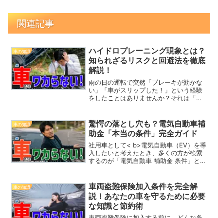
関連記事
ハイドロプレーニング現象とは？
車の知識
知られざるリスクと回避法を徹底
解説！
雨の日の運転で突然「ブレーキが効かな
い」「車がスリップした！」という経験
をしたことはありませんか？それは「ハ
イドロプレーニング現象」が原因かもし
れません。実は、ハイドロプレーニング
現象は想像以上に危険で、知らないと命
驚愕の落とし穴も？電気自動車補
車の知識
に関わることも。この記事...
助金「本当の条件」完全ガイド
社用車として< b>電気自動車（EV）を導
入したいと考えたとき、多くの方が検索
するのが「電気自動車 補助金 条件」とい
うキーワードです。しかし、検索結果の
多くは制度の概要だけにとどまり、具体
的に「誰が、いつ、どこで、どのように
車両盗難保険加入条件を完全解
車の知識
活用できるのか...
説！あなたの車を守るために必要
な知識と節約術
車両盗難保険に加入する前に、どんな条