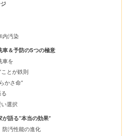
ージ
車内汚染
洗車＆予防の5つの極意
洗車を
”ことが鉄則
らかさ命”
張る
賢い選択
が語る“本当の効果”
、防汚性能の進化