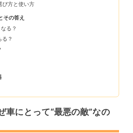
選び方と使い方
とその答え
うなる？
ちる？
？
器
ぜ車にとって“最悪の敵”なの