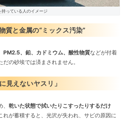
を持っている人のイメージ
物質と金属の“ミックス汚染”
、
PM2.5、鉛、カドミウム、酸性物質
などが付着
ただの砂埃では済まされません。
に見えないヤスリ」
め、
乾いた状態で拭いたりこすったりするだけ
これが蓄積すると、光沢が失われ、サビの原因に