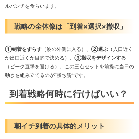
ルパンチを食らいます。
戦略の全体像は「到着×選択×撤収」
①到着をずらす
（波の外側に入る）、
②選ぶ
（入口近く
か出口近くか目的で決める）、
③撤収をデザインする
（ピーク直撃を避ける）。この三点セットを前提に当日の
動きを組み立てるのが“勝ち筋”です。
到着戦略何時に行けばいい？
朝イチ到着の具体的メリット