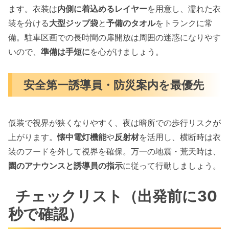
ます。衣装は
内側に着込めるレイヤー
を用意し、濡れた衣
装を分ける
大型ジップ袋
と
予備のタオル
をトランクに常
備。駐車区画での長時間の扉開放は周囲の迷惑になりやす
いので、
準備は手短に
を心がけましょう。
安全第一誘導員・防災案内を最優先
仮装で視界が狭くなりやすく、夜は暗所での歩行リスクが
上がります。
懐中電灯機能
や
反射材
を活用し、横断時は衣
装のフードを外して視界を確保。万一の地震・荒天時は、
園のアナウンスと誘導員の指示
に従って行動しましょう。
チェックリスト（出発前に30
秒で確認）