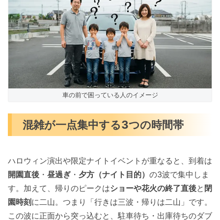
車の前で困っている人のイメージ
混雑が一点集中する3つの時間帯
ハロウィン演出や限定ナイトイベントが重なると、到着は
開園直後
・
昼過ぎ
・
夕方（ナイト目的）
の3波で集中しま
す。加えて、帰りのピークは
ショーや花火の終了直後
と
閉
園時刻
に二山。つまり「行きは三波・帰りは二山」です。
この波に正面から突っ込むと、駐車待ち・出庫待ちのダブ