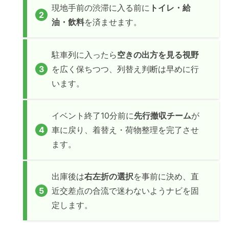
現地手前の渋滞に入る前に
トイレ・給
油・飲料
を済ませます。
駐車列に入ったら
空きの出方を見る視野
を広く保ちつつ、列替え判断は早めに行
います。
イベント終了10分前に
先行撤収チーム
が
車に戻り、着替え・荷物整理を完了させ
ます。
出庫後は
右左折の選択
を事前に決め、直
近交差点の合流で迷わないようナビを固
定します。