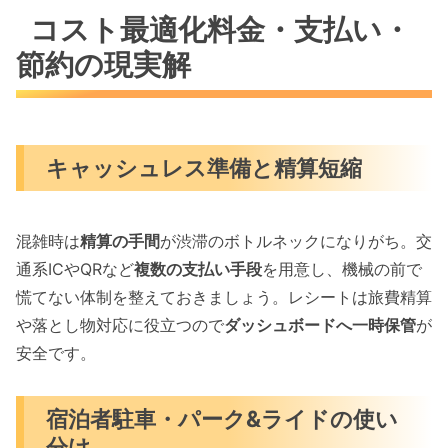
コスト最適化料金・支払い・
節約の現実解
キャッシュレス準備と精算短縮
混雑時は
精算の手間
が渋滞のボトルネックになりがち。交
通系ICやQRなど
複数の支払い手段
を用意し、機械の前で
慌てない体制を整えておきましょう。レシートは旅費精算
や落とし物対応に役立つので
ダッシュボードへ一時保管
が
安全です。
宿泊者駐車・パーク&ライドの使い
分け