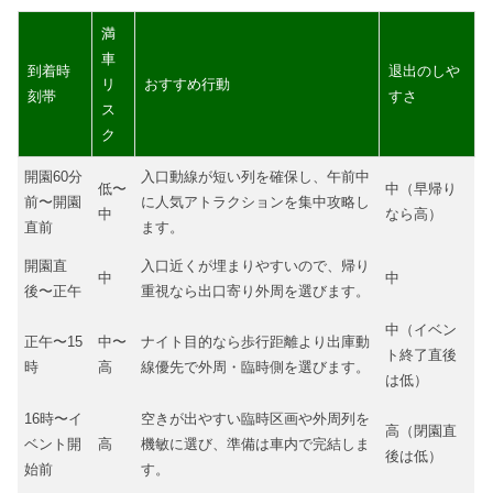
満
車
到着時
退出のしや
リ
おすすめ行動
刻帯
すさ
ス
ク
開園60分
入口動線が短い列を確保し、午前中
低〜
中（早帰り
前〜開園
に人気アトラクションを集中攻略し
中
なら高）
直前
ます。
開園直
入口近くが埋まりやすいので、帰り
中
中
後〜正午
重視なら出口寄り外周を選びます。
中（イベン
正午〜15
中〜
ナイト目的なら歩行距離より出庫動
ト終了直後
時
高
線優先で外周・臨時側を選びます。
は低）
16時〜イ
空きが出やすい臨時区画や外周列を
高（閉園直
ベント開
高
機敏に選び、準備は車内で完結しま
後は低）
始前
す。