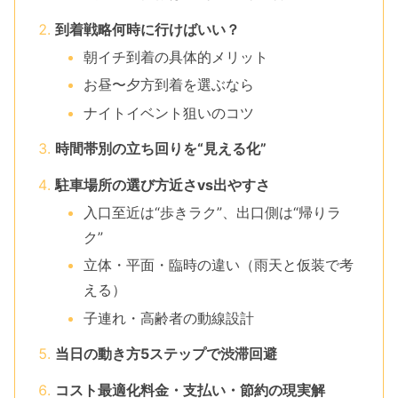
到着戦略何時に行けばいい？
朝イチ到着の具体的メリット
お昼〜夕方到着を選ぶなら
ナイトイベント狙いのコツ
時間帯別の立ち回りを“見える化”
駐車場所の選び方近さvs出やすさ
入口至近は“歩きラク”、出口側は“帰りラ
ク”
立体・平面・臨時の違い（雨天と仮装で考
える）
子連れ・高齢者の動線設計
当日の動き方5ステップで渋滞回避
コスト最適化料金・支払い・節約の現実解