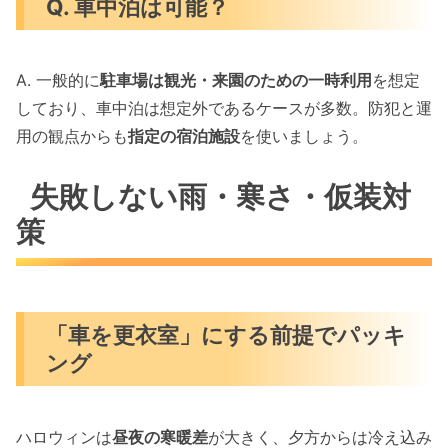
Q. 車中泊は可能？
A. 一般的に
駐車場は観光・来園のための一時利用
を想定
しており、車中泊は想定外であるケースが多数。防犯と運
用の観点からも
指定の宿泊施設
を使いましょう。
失敗しない雨・寒さ・仮装対
策
「車を更衣室」にする前提でパッキ
ング
ハロウィンは
昼夜の寒暖差
が大きく、夕方からは冷え込み