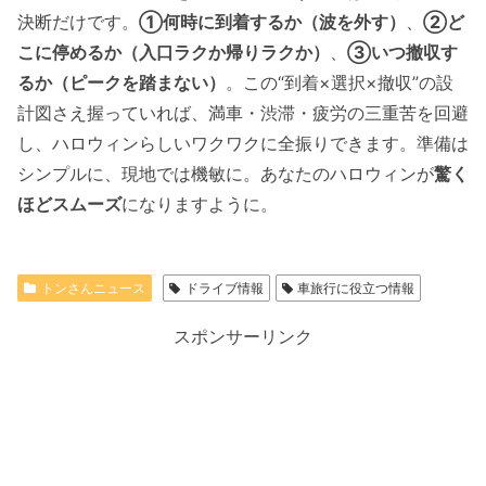
決断だけです。
①何時に到着するか（波を外す）
、
②ど
こに停めるか（入口ラクか帰りラクか）
、
③いつ撤収す
るか（ピークを踏まない）
。この“到着×選択×撤収”の設
計図さえ握っていれば、満車・渋滞・疲労の三重苦を回避
し、ハロウィンらしいワクワクに全振りできます。準備は
シンプルに、現地では機敏に。あなたのハロウィンが
驚く
ほどスムーズ
になりますように。
トンさんニュース
ドライブ情報
車旅行に役立つ情報
スポンサーリンク