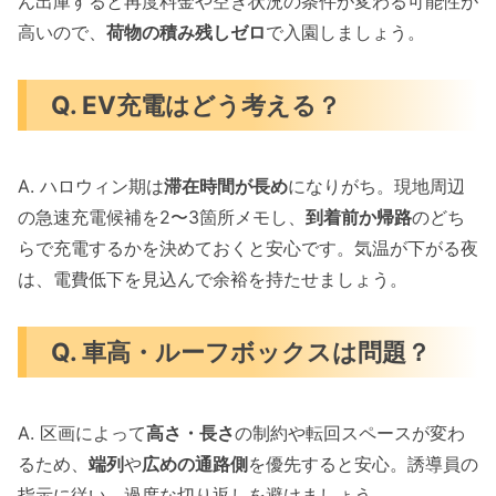
ん出庫すると再度料金や空き状況の条件が変わる可能性が
高いので、
荷物の積み残しゼロ
で入園しましょう。
Q. EV充電はどう考える？
A. ハロウィン期は
滞在時間が長め
になりがち。現地周辺
の急速充電候補を2〜3箇所メモし、
到着前か帰路
のどち
らで充電するかを決めておくと安心です。気温が下がる夜
は、電費低下を見込んで余裕を持たせましょう。
Q. 車高・ルーフボックスは問題？
A. 区画によって
高さ・長さ
の制約や転回スペースが変わ
るため、
端列
や
広めの通路側
を優先すると安心。誘導員の
指示に従い、過度な切り返しを避けましょう。