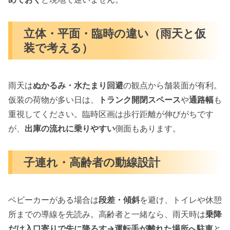
立体・平面・臨時の違い（雨天と仮
装で考える）
雨天は
ぬかるみ・水たまり回避
の観点から舗装面が有利。
仮装の荷物が多い日は、
トランク開閉スペース
や
通路幅
も
重視してください。臨時区画は歩行距離が伸びがちです
が、
出庫の流れに乗りやすい
側面もあります。
子連れ・高齢者の動線設計
ベビーカーがある場合は
段差・傾斜
を避け、トイレや休憩
所までの導線を先読み。高齢者と一緒なら、雨天時は
乗降
だけ入口寄りで先に降ろす→運転手が離れた場所へ駐車
と