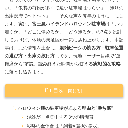
い」「仮装の荷物が多くて遠い駐車場はつらい」「帰りの
出庫渋滞でヘトヘト」——そんな声を毎年のように耳にし
ます。実は、
富士急ハイランドハロウィン駐車場
は「いつ
着くか」「どこに停めるか」「どう帰るか」の3点を設計
しておけば、体験の満足度が一気に跳ね上がります。本記
事は、元の情報を土台に、
混雑ピークの読み方・駐車位置
の選び方・出庫の抜け方
までを、現地ユーザー目線で“運
転席から”解説。読み終えた瞬間から使える
実戦的な攻略
に落とし込みます。
目次
ハロウィン期の駐車場が埋まる理由と“勝ち筋”
混雑が一点集中する3つの時間帯
戦略の全体像は「到着×選択×撤収」