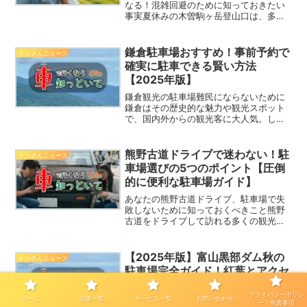
なる！混雑回避のために知っておきたい
事実夏休みの木曽駒ヶ岳登山口は、多く
の登山者が訪れるため、駐車場の確保が
一つの大きな課題です。車で向かう予定
のあなたにとって、駐車場の混雑状況
鎌倉駐車場おすすめ！事前予約で
トンさんニュース
や、早朝からの対応方法は最...
確実に駐車できる賢い方法
【2025年版】
鎌倉観光の駐車場難民にならないために
鎌倉はその歴史的な魅力や観光スポット
で、国内外からの観光客に大人気。しか
し、その魅力が故に、観光シーズンや週
末には駐車場の確保が非常に難しくなり
ます。狭い道や混雑した駐車場では、駐
熊野古道ドライブで迷わない！駐
トンさんニュース
車スペースを探すのに時間...
車場選びの5つのポイント【圧倒
的に便利な駐車場ガイド】
あなたの熊野古道ドライブ、駐車場で失
敗しないために知っておくべきこと熊野
古道をドライブして訪れる多くの観光ス
ポット。その魅力的な自然や歴史的な神
社を満喫するために、ドライブは欠かせ
ません。しかし、訪れる際に避けられな
【2025年版】富山黒部ダム秋の
トンさんニュース
いのが「駐車場問題」です...
駐車場完全ガイド！紅葉とアクセ
ス情報で悩み解決
プライバシーポリシ
ホーム
記事一覧
サービス一覧
お問い合わせ
富山黒部ダムは、秋の紅葉シーズンに訪
ー・免責事項