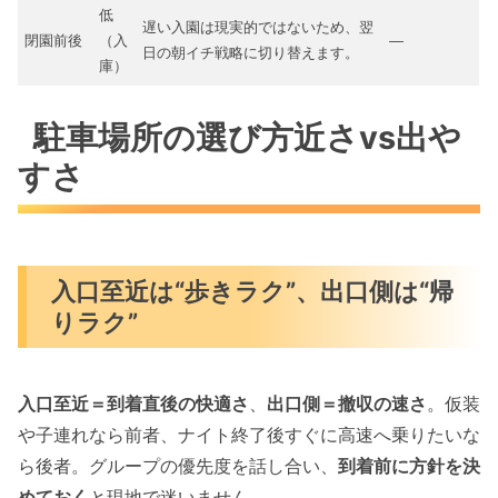
低
遅い入園は現実的ではないため、翌
閉園前後
（入
—
日の朝イチ戦略に切り替えます。
庫）
駐車場所の選び方近さvs出や
すさ
入口至近は“歩きラク”、出口側は“帰
りラク”
入口至近＝到着直後の快適さ
、
出口側＝撤収の速さ
。仮装
や子連れなら前者、ナイト終了後すぐに高速へ乗りたいな
ら後者。グループの優先度を話し合い、
到着前に方針を決
めておく
と現地で迷いません。