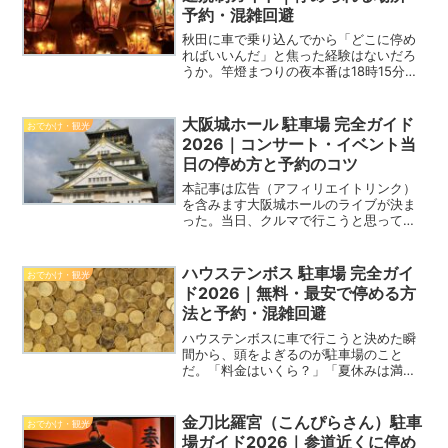
予約・混雑回避
秋田に車で乗り込んでから「どこに停め
ればいいんだ」と焦った経験はないだろ
うか。竿燈まつりの夜本番は18時15分か
ら交通規制が始まる。それを知らずに竿
燈大通りの近くへ向かうと、通れない
道・入れない駐車場・渋滞の三重苦には
大阪城ホール 駐車場 完全ガイド
おでかけ・観光
まる。結論から言う。夜...
2026｜コンサート・イベント当
日の停め方と予約のコツ
本記事は広告（アフィリエイトリンク）
を含みます大阪城ホールのライブが決ま
った。当日、クルマで行こうと思ってい
る。でも、駐車場のことだけが不安で仮
で止まっている人は多いはずだ。結論か
ら言う。大阪城ホールには専用駐車場が
ハウステンボス 駐車場 完全ガイ
おでかけ・観光
ない。公式サイトもそう明...
ド2026｜無料・最安で停める方
法と予約・混雑回避
ハウステンボスに車で行こうと決めた瞬
間から、頭をよぎるのが駐車場のこと
だ。「料金はいくら？」「夏休みは満車
にならない？」「少しでも安く停める方
法はある？」。調べてみると、2026年4
月に駐車場システムが変更されていて、
金刀比羅宮（こんぴらさん）駐車
おでかけ・観光
以前の情報がそのまま使...
場ガイド2026｜参道近くに停め