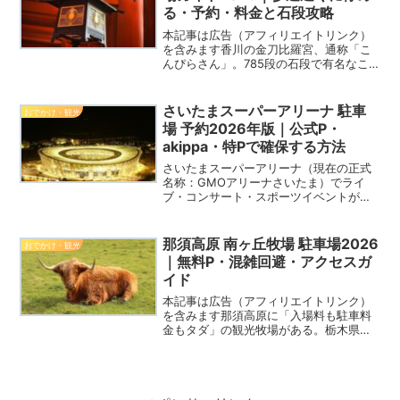
る・予約・料金と石段攻略
本記事は広告（アフィリエイトリンク）
を含みます香川の金刀比羅宮、通称「こ
んぴらさん」。785段の石段で有名なこ
こへ車で向かうと、参道入口に近づいた
瞬間から「ここに停めて！」という呼び
込みが始まります。初めてだとどこに停
さいたまスーパーアリーナ 駐車
おでかけ・観光
めればいいか迷いますし...
場 予約2026年版｜公式P・
akippa・特Pで確保する方法
さいたまスーパーアリーナ（現在の正式
名称：GMOアリーナさいたま）でライ
ブ・コンサート・スポーツイベントがあ
る日、周辺の駐車場は開演の2〜3時間前
から満車になることが多い。公式駐車場
の台数は限られており、「当日に現地で
那須高原 南ヶ丘牧場 駐車場2026
おでかけ・観光
空きを探す」という方法...
｜無料P・混雑回避・アクセスガ
イド
本記事は広告（アフィリエイトリンク）
を含みます那須高原に「入場料も駐車料
金もタダ」の観光牧場がある。栃木県那
須町にある南ヶ丘牧場は、標高650mの高
原に牛・馬・羊・ロバが暮らす観光牧場
だ。入場料無料、駐車場無料、年中無
休。「行ってみようかな...