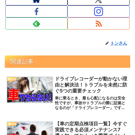
トンさん
関連記事
ドライブレコーダーが動かない理
車中泊
由と解決法！トラブルを未然に防
ぐ5つの重要チェック
車に乗るとき、最も心配になるのは安全
性ですが、事故やトラブルの際に証拠と
なるのが「ドライブレコーダー」です。
もし、いざという時にドライブレコーダ
ーが起動しなかったり、録画できていな
かったら…それは大きな問題です。事故
【車の定期点検項目一覧】今すぐ
車中泊
の証拠を残せないどころか...
実践できる必須メンテナンス7