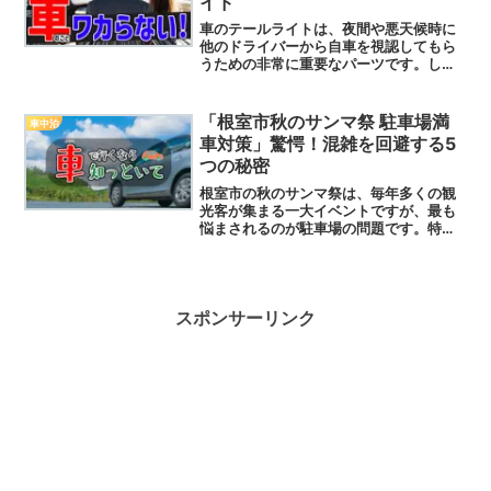
イド
車のテールライトは、夜間や悪天候時に
他のドライバーから自車を視認してもら
うための非常に重要なパーツです。しか
し、長年使用していると、劣化や故障が
進み、最悪の場合事故の原因にもなりか
ねません。では、テールライトの交換を
「根室市秋のサンマ祭 駐車場満
車中泊
する際、どのように進めれ...
車対策」驚愕！混雑を回避する5
つの秘密
根室市の秋のサンマ祭は、毎年多くの観
光客が集まる一大イベントですが、最も
悩まされるのが駐車場の問題です。特に
「満車」となってしまうと、駐車場探し
に時間がかかり、祭りを楽しむ気持ちが
萎えてしまうこともしばしば。今回は、
そんな悩みを解消するため...
スポンサーリンク