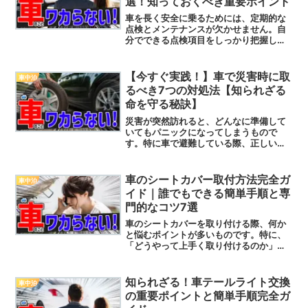
選！知っておくべき重要ポイント
車を長く安全に乗るためには、定期的な
点検とメンテナンスが欠かせません。自
分でできる点検項目をしっかり把握し、
早期の不具合発見やトラブルを防ぐこと
が重要です。本記事では、車の定期点検
における必須項目をわかりやすく解説
【今すぐ実践！】車で災害時に取
車中泊
し、あなたが実践すべきポイ...
るべき7つの対処法【知られざる
命を守る秘訣】
災害が突然訪れると、どんなに準備して
いてもパニックになってしまうもので
す。特に車で避難している際、正しい対
処法を知らなければ命に関わるリスクが
高まります。これまで経験したことがな
いような状況に直面したとき、どのよう
車のシートカバー取付方法完全ガ
車中泊
に行動すればよいのか、冷静...
イド｜誰でもできる簡単手順と専
門的なコツ7選
車のシートカバーを取り付ける際、何か
と悩むポイントが多いものです。特に、
「どうやって上手く取り付けるのか」
「何か特別な道具が必要なのか」といっ
た疑問を抱えている方が多いのではない
でしょうか。この記事では、初心者でも
知られざる！車テールライト交換
車中泊
わかりやすく、かつプロフェ...
の重要ポイントと簡単手順完全ガ