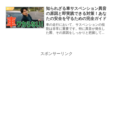
引情報を事前に知っておくと、よりスム
ーズに楽しむことができます。今回は、
知られざる車サスペンション異音
車中泊
そんな「日高町秋の馬祭り...
の原因と即実践できる対策！あな
たの安全を守るための完全ガイド
車の走行において、サスペンションの役
割は非常に重要です。特に異音が発生し
た際、その原因をしっかりと把握して適
切な対応を取ることが、あなたの安全を
守る鍵となります。しかし、多くの車オ
ーナーがその異音を軽視してしまい、最
終的には重大な故障につな...
スポンサーリンク