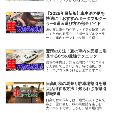
夜の話し声が耳についてイライラした」
といった声が後を絶ちません。静寂を求
めて車中泊に踏み切ったのに、逆に音ス
【2025年最新版】車中泊の夏を
車中泊
トレスで体も心も休まらな...
快適に！おすすめポータブルクー
ラー5選＆選び方の完全ガイド
暑い夏に車中泊やアウトドアを快適に過
ごすための必需品、「ポータブルクーラ
ー」。車内やテント内を涼しく保ち、快
適な睡眠をサポートするアイテムとして
多くの人に利用されています。しかし、
ポータブルクーラーには多くの種類があ
驚愕の方法！夏の車内を完璧に消
車中泊
り、どれを選べばいいのか...
臭する6つの最強テクニック
夏場の車内は、知らぬ間にイヤなニオイ
が充満してしまいがち。特に湿気が多
く、エアコンをつけるとますますニオイ
が強く感じられますよね。今回は、車内
の消臭方法を根本から見直し、今すぐ実
践できる6つの最強テクニックをお教えし
日高町秋の馬祭り駐車場割引を最
車中泊
ます。これで、車内を常に...
大活用する方法！知られざる割引
情報5選
日高町秋の馬祭りは、地元の人々と観光
客が一堂に会し、秋の風物詩を楽しむ一
大イベントです。しかし、駐車場に関し
ては混雑が予想され、特にアクセスや割