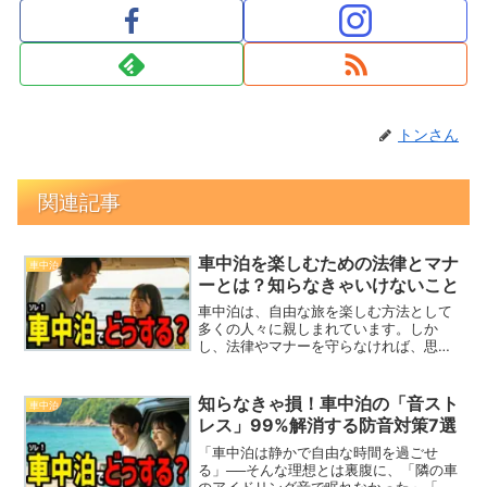
トンさん
関連記事
車中泊を楽しむための法律とマナ
車中泊
ーとは？知らなきゃいけないこと
車中泊は、自由な旅を楽しむ方法として
多くの人々に親しまれています。しか
し、法律やマナーを守らなければ、思わ
ぬトラブルに巻き込まれる可能性もあり
ます。この記事では、車中泊を安全かつ
快適に楽しむための法律上の注意点やマ
知らなきゃ損！車中泊の「音スト
車中泊
ナー、そして実践的なアドバ...
レス」99%解消する防音対策7選
「車中泊は静かで自由な時間を過ごせ
る」──そんな理想とは裏腹に、「隣の車
のアイドリング音で眠れなかった」「深