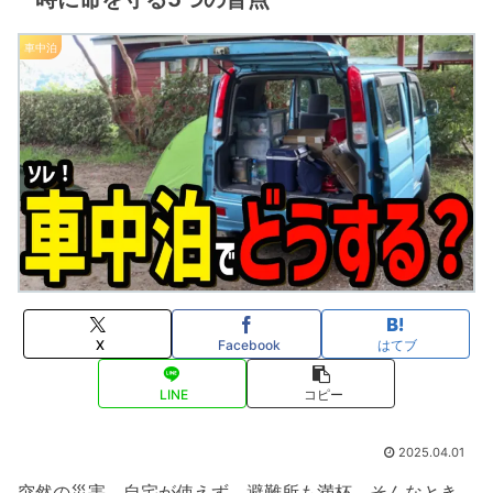
車中泊
X
Facebook
はてブ
LINE
コピー
2025.04.01
突然の災害。自宅が使えず、避難所も満杯。そんなとき、