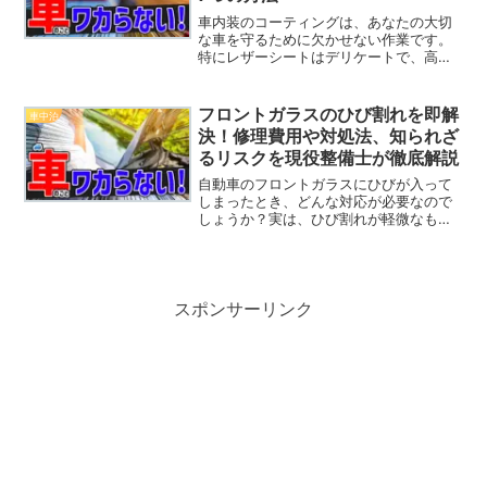
車内装のコーティングは、あなたの大切
な車を守るために欠かせない作業です。
特にレザーシートはデリケートで、高級
感を保ちつつも日々の使用で汚れや傷が
つきやすい部分。今回は、車内装コーテ
ィングにおける最新技術とその効果につ
フロントガラスのひび割れを即解
車中泊
いて徹底解説します。シー...
決！修理費用や対処法、知られざ
るリスクを現役整備士が徹底解説
自動車のフロントガラスにひびが入って
しまったとき、どんな対応が必要なので
しょうか？実は、ひび割れが軽微なもの
であっても放置しておくと、思わぬトラ
ブルを引き起こす可能性があります。こ
の記事では、フロントガラスのひび割れ
に関する疑問に現役整備士...
スポンサーリンク