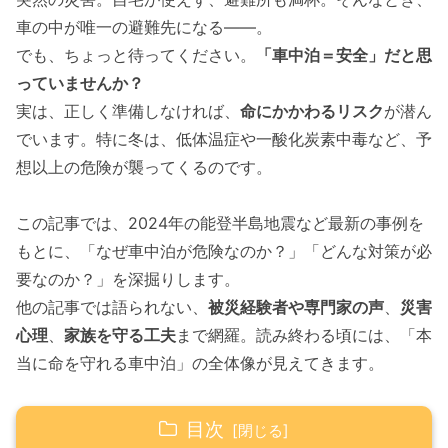
車の中が唯一の避難先になる――。
でも、ちょっと待ってください。
「車中泊＝安全」だと思
っていませんか？
実は、正しく準備しなければ、
命にかかわるリスク
が潜ん
でいます。特に冬は、低体温症や一酸化炭素中毒など、予
想以上の危険が襲ってくるのです。
この記事では、2024年の能登半島地震など最新の事例を
もとに、「なぜ車中泊が危険なのか？」「どんな対策が必
要なのか？」を深掘りします。
他の記事では語られない、
被災経験者や専門家の声
、
災害
心理
、
家族を守る工夫
まで網羅。読み終わる頃には、「本
当に命を守れる車中泊」の全体像が見えてきます。
目次