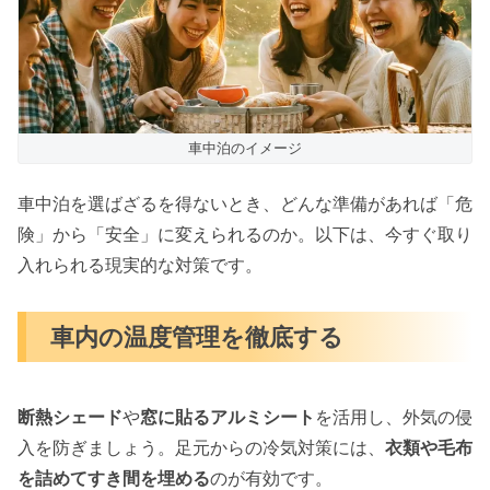
車中泊のイメージ
車中泊を選ばざるを得ないとき、どんな準備があれば「危
険」から「安全」に変えられるのか。以下は、今すぐ取り
入れられる現実的な対策です。
車内の温度管理を徹底する
断熱シェード
や
窓に貼るアルミシート
を活用し、外気の侵
入を防ぎましょう。足元からの冷気対策には、
衣類や毛布
を詰めてすき間を埋める
のが有効です。