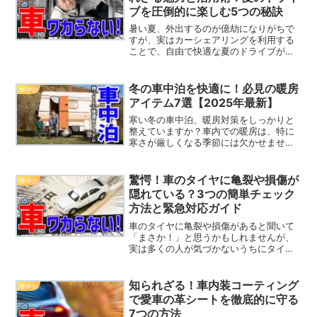
ブを圧倒的に楽しむ5つの秘訣
暑い夏、外出するのが億劫になりがちで
すが、実はカーシェアリングを利用する
ことで、自由で快適な夏のドライブが実
現できることをご存じでしょうか？夏場
のカーシェアがどれほど便利で楽しい体
験となるのか、またどんなグルメドライ
冬の車中泊を快適に！必見の暖房
車中泊
ブや観光スポットがカーシ...
アイテム7選【2025年最新】
寒い冬の車中泊、暖房対策をしっかりと
整えていますか？車内での暖房は、特に
寒さが厳しくなる季節には欠かせませ
ん。どんな暖房器具を選ぶべきか、何を
基準に選んだらよいかが悩みどころです
よね。ここでは、車中泊歴7年以上の筆者
驚愕！車のタイヤに亀裂や損傷が
車中泊
が実際に使用している暖房...
隠れている？3つの簡単チェック
方法と緊急対応ガイド
車のタイヤに亀裂や損傷があると聞いて
「まさか！」と思うかもしれませんが、
実は多くの人が気づかないうちにタイヤ
にトラブルを抱えていることが少なくあ
りません。これらの損傷を放置しておく
と、重大な事故を引き起こす原因になり
知られざる！車内装コーティング
車中泊
かねません。この記事では...
で愛車の革シートを徹底的に守る
7つの方法