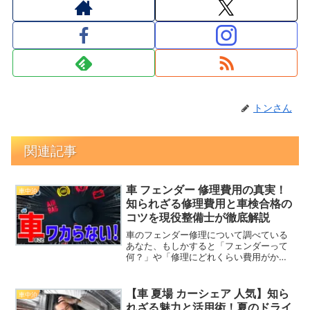
トンさん
関連記事
車 フェンダー 修理費用の真実！
車中泊
知られざる修理費用と車検合格の
コツを現役整備士が徹底解説
車のフェンダー修理について調べている
あなた、もしかすると「フェンダーって
何？」や「修理にどれくらい費用がかか
るの？」など疑問を持っているかもしれ
ません。フェンダーは車の重要な部品
で、見た目の美しさだけでなく、走行時
【車 夏場 カーシェア 人気】知ら
車中泊
の安全にも大きく関わってい...
れざる魅力と活用術！夏のドライ