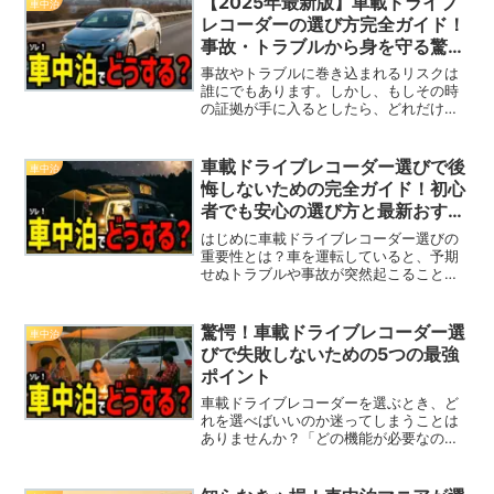
【2025年最新版】車載ドライブ
車中泊
くべきメリット、交換のタイ...
レコーダーの選び方完全ガイド！
事故・トラブルから身を守る驚愕
のテクニックとは
事故やトラブルに巻き込まれるリスクは
誰にでもあります。しかし、もしその時
の証拠が手に入るとしたら、どれだけ心
強いことでしょう。現代の車にとって、
ドライブレコーダーの搭載はもはや常識
となりつつあります。しかし、数多くの
車載ドライブレコーダー選びで後
車中泊
製品が存在する中で、どれ...
悔しないための完全ガイド！初心
者でも安心の選び方と最新おすす
めモデル10選
はじめに車載ドライブレコーダー選びの
重要性とは？車を運転していると、予期
せぬトラブルや事故が突然起こることが
あります。そんなときに活躍するのが
「車載ドライブレコーダー（ドラレ
コ）」です。しかし、数多くの製品が市
驚愕！車載ドライブレコーダー選
車中泊
場に並ぶ中、どれを選べばいいの...
びで失敗しないための5つの最強
ポイント
車載ドライブレコーダーを選ぶとき、ど
れを選べばいいのか迷ってしまうことは
ありませんか？「どの機能が必要なの
か」「価格は妥当なのか」「後悔しない
ためにはどう選ぶべきか」など、様々な
悩みが浮かぶものです。しかし、選び方