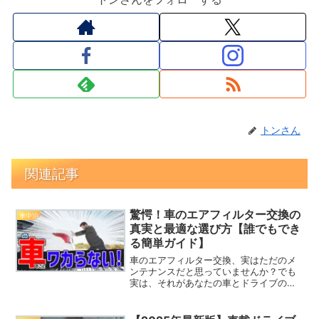
トンさん
関連記事
驚愕！車のエアフィルター交換の
車中泊
真実と最適な選び方【誰でもでき
る簡単ガイド】
車のエアフィルター交換、実はただのメ
ンテナンスだと思っていませんか？でも
実は、それがあなたの車とドライブの快
適さを左右する大事なポイントだという
ことを知っていましたか？この記事で
は、エアフィルターの交換がもたらす驚