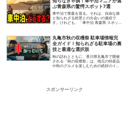
知らなきゃ損！車中泊マニアが選
車中泊
次第であなたの車内での安全...
ぶ青森県の驚愕スポット7選
車中泊で青森を巡る。それは、自由な旅
と知られざる絶景との出会いの連続で
す。けれども、「車中泊 青森県 スポッ
ト」と検索して出てくる情報はどれも似
たりよったりで、どこか物足りなさを感
じた方も多いのではないでしょうか。
丸亀市秋の収穫祭 駐車場情報完
車中泊
「結局、どこが静かで安心？...
全ガイド！知られざる駐車場の裏
技と最適な選択肢
秋の訪れとともに、香川県丸亀市で開催
される「秋の収穫祭」は、地元の特産品
や秋のグルメを楽しむための絶好のイベ
ントです。しかし、参加者の多くが悩む
のが「駐車場」問題。特に、収穫祭やイ
ベントの参加を考えていると、どこに停
めるべきか悩むところです...
スポンサーリンク