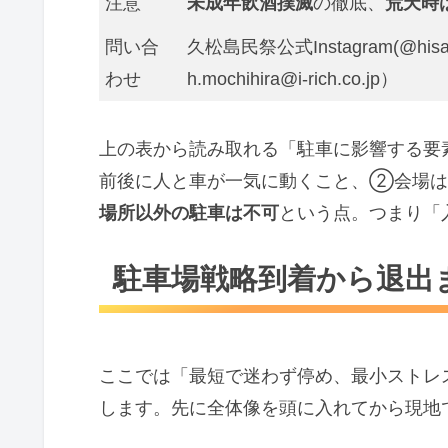
注意
未成年飲酒撲滅
の徹底、
荒天時
問い合
久松島民祭公式Instagram(@his
わせ
h.mochihira@i-rich.co.jp）
上の表から読み取れる「駐車に影響する要
前後に人と車が一気に動くこと、②会場は
場所以外の駐車は不可
という点。つまり「
駐車場戦略到着から退出
ここでは「最短で迷わず停め、最小ストレ
します。先に全体像を頭に入れてから現地