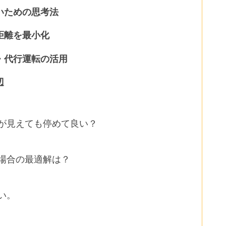
いための思考法
距離を最小化
・代行運転の活用
辺
スが見えても停めて良い？
る場合の最適解は？
い。