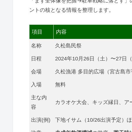
「まず全体像を把握→駐車戦略に落とす」
ントの核となる情報を整理します。
項目
内容
名称
久松島民祭
日程
2024年10月26日（土）〜27日（日
会場
久松漁港 多目的広場（宮古島市平
入場
無料
主な内
カラオケ大会、キッズ縁日、ア
容
出演(例)
下地イサム（10/26出演予定）