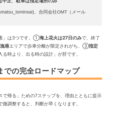
は中止
、
駐車は指定場所のみ
amatsu_tominsai)、合同会社OMT（メール
素」は3つです。①
海上花火は27日のみ
で、終了
漁港
エリアで歩車分離が限定されがち、③
指定
入る時より、出る時の設計」が肝です。
までの完全ロードマップ
スで帰る」ための7ステップを、理由とともに提示
で微調整すると、判断が早くなります。