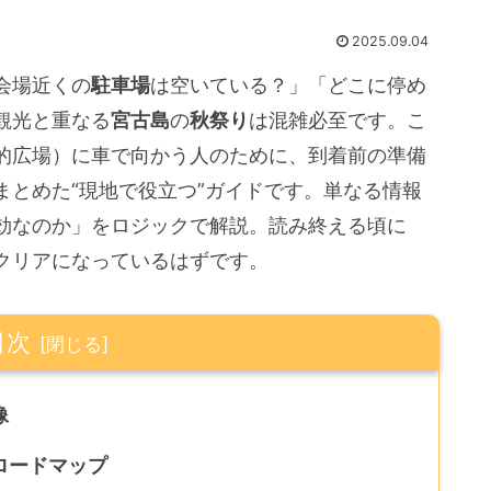
2025.09.04
会場近くの
駐車場
は空いている？」「どこに停め
観光と重なる
宮古島
の
秋祭り
は混雑必至です。こ
的広場）に車で向かう人のために、到着前の準備
まとめた“現地で役立つ”ガイドです。単なる情報
効なのか」をロジックで解説。読み終える頃に
クリアになっているはずです。
目次
像
ロードマップ