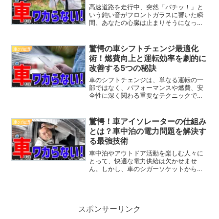
高速道路を走行中、突然「バチッ！」と
いう鈍い音がフロントガラスに響いた瞬
間、あなたの心臓は止まりそうになった
はずです。恐る恐る確認すると、フロン
トガラスにはっきりとしたヒビが入って
いる。「まさか、これって修理にいくら
驚愕の車シフトチェンジ最適化
車の知識
かかるの？」「保険は使え...
術！燃費向上と運転効率を劇的に
改善する5つの秘訣
車のシフトチェンジは、単なる運転の一
部ではなく、パフォーマンスや燃費、安
全性に深く関わる重要なテクニックで
す。しかし、多くのドライバーが意識せ
ずに操作しているこのプロセスが、実は
運転に大きな影響を与えていることをご
驚愕！車アイソレーターの仕組み
車の知識
存知でしょうか？この記事で...
とは？車中泊の電力問題を解決す
る最強技術
車中泊やアウトドア活動を楽しむ人々に
とって、快適な電力供給は欠かせませ
ん。しかし、車のシガーソケットからの
充電には限界があり、長時間の使用や移
動中に効率的に充電することが難しいと
いう悩みがつきまといます。この記事で
は、「車アイソレーターの仕...
スポンサーリンク