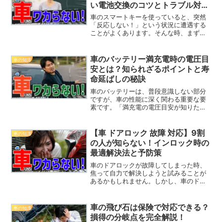
い電池交換のコツとトラブル対処
法
車のスマートキーを使っていると、突然
「反応しない！」という状況に遭遇する
ことがよくあります。そんな時、まず考
えるべきは電池切れ。ですが、スマート
キーの電池交換は意外と簡単にできるも
のの、適切に行わないとトラブルに繋が
車のバッテリー満充電時の電圧目
車の知識
ることも。この記事では、...
安とは？知られざるポイントと寿
命延ばしの秘訣
車のバッテリーは、普段意識しない部分
ですが、車の性能に深く関わる重要な要
素です。「満充電の電圧目安が知りた
い」という人にとって、正しい知識を持
つことは、長期的に車を快適に維持する
ために欠かせません。バッテリーの劣化
【車 ドアロック 故障 対応】9割
車の知識
を早期に察知することで、突...
の人が知らない！インロック時の
最適解決法と予防策
車のドアロックが故障してしまった時、
焦って自力で解決しようと試みることが
あるかもしれません。しかし、車のドア
ロックは一歩間違えると重大な問題を引
き起こすこともあります。特に「インロ
ック（車内に鍵を置き忘れてロック）」
車の飛び石は保険で対応できる？
車の知識
などのトラブルに直面する...
損得の分岐点を完全解説！