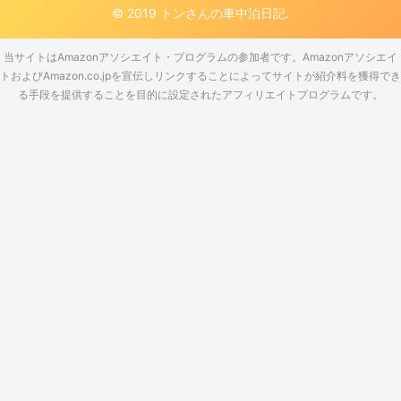
© 2019 トンさんの車中泊日記.
当サイトはAmazonアソシエイト・プログラムの参加者です。Amazonアソシエイ
トおよびAmazon.co.jpを宣伝しリンクすることによってサイトが紹介料を獲得でき
る手段を提供することを目的に設定されたアフィリエイトプログラムです。