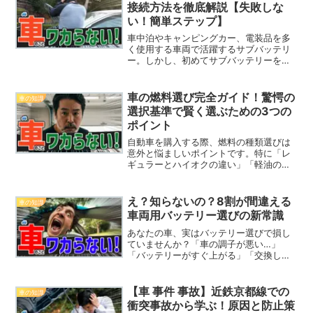
ら、最小回転半径に...
接続方法を徹底解説【失敗しな
い！簡単ステップ】
車中泊やキャンピングカー、電装品を多
く使用する車両で活躍するサブバッテリ
ー。しかし、初めてサブバッテリーを導
入しようとする方にとって、「接続方法
がわからない」「配線に自信がない」
「取り付け作業が不安」といった悩みは
車の燃料選び完全ガイド！驚愕の
車の知識
少なくないはずです。この記...
選択基準で賢く選ぶための3つの
ポイント
自動車を購入する際、燃料の種類選びは
意外と悩ましいポイントです。特に「レ
ギュラーとハイオクの違い」「軽油の利
点」など、様々な選択肢がある中でどれ
を選ぶべきか迷う方も多いでしょう。こ
のガイドでは、燃料選びにおける重要な
え？知らないの？8割が間違える
車の知識
基準を解説し、あなたの車...
車両用バッテリー選びの新常識
あなたの車、実はバッテリー選びで損し
ていませんか？「車の調子が悪い…」
「バッテリーがすぐ上がる」「交換して
も長持ちしない」──そんな悩み、実
は“選び方”のミスが原因かもしれませ
ん。多くのドライバーは、バッテリーが
【車 事件 事故】近鉄京都線での
車の知識
「消耗品」であることは知って...
衝突事故から学ぶ！原因と防止策