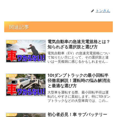
トンさん
関連記事
電気自動車の急速充電規格とは？
車の知識
知られざる選択肢と選び方
電気自動車（EV）の急速充電規格につい
て知りたい方にとって、その選択肢と違
いは一見複雑に感じるかもしれません。
しかし、急速充電規格を理解すること
は、EVを快適に運転するために欠かせな
い要素です。本記事では、EVオーナーや
10tダンプトラックの最小回転半
車の知識
これからEVを購入し...
径徹底解説！運転時の悩み解消法
と最適な選び方
大型車を運転する際、最小回転半径は運
転のしやすさに直結します。特に10tダン
プトラックなどの大型車両では、この数
値が狭い現場や市街地での走行に大きな
影響を与えます。あなたがもし10tダンプ
トラックの運転に携わる予定があるな
初心者必見！車 サブバッテリー
車の知識