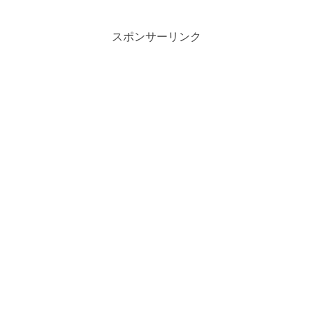
も物足りなさを感じてしまうもの。しか
し、ちょっとした工夫で、驚くほど音質
を向上させることができま...
スポンサーリンク