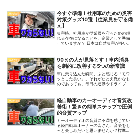
お金を無駄にしてしまいます。「車 買
取」と検索するあなたも、まさにこの悩
みに直面しているのではないでしょう
今すぐ準備！社用車のための災害
車の知識
か。例えば、「ディーラー下...
対策グッズ10選【従業員を守る備
え】
災害時、社用車が従業員を守るための頼
れる存在になることを、企業として準備
していますか？ 日本は自然災害が多いた
め、万が一の事態に備えて社用車に防災
グッズを積んでおくことは、従業員の命
を守るだけでなく、企業の社会的責任と
90％の人が見落とす！車内消臭
車の知識
しても極めて重要です。...
を劇的に改善する5つの新常識
車に乗り込んだ瞬間、ふと感じる「モワ
ッとした臭い」。それがたとえ微かなも
のであっても、毎日の通勤やドライブが
不快に感じてしまうこと、ありますよ
ね。芳香剤でごまかしても根本的な解決
にはならず、「また臭ってる…」とため
軽自動車のカーオーディオ音質改
車の知識
息をつく日々。この記事では...
善術！驚きの簡単ステップで圧倒
的音質アップ
カーオーディオの音質に不満を感じてい
る軽自動車オーナーの皆さん、音楽をも
っと楽しみたいと思いませんか？標準装
備のオーディオシステムでは、どうして