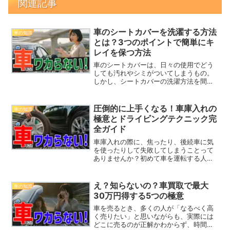
関連記事
車のシートカバーを洗濯する方法
車の知識
とは？3つのポイントで簡単にキ
レイを保つ方法
車のシートカバーは、日々の使用でどう
しても汚れやシミがついてしまうもの。
しかし、シートカバーの洗濯方法を間違
えると、耐久性を損なったり、形が崩れ
たりするリスクが高くなります。この記
事では、車のシートカバー洗濯の基本的
圧倒的に上手くなる！車庫入れの
車の知識
な方法から、注意すべきポ...
極意とドライビングテクニック完
全ガイド
車庫入れの際に、焦ったり、後続車に気
を使ったりして失敗してしまうことって
ありませんか？初めて車を運転する人か
ら、長年運転しているベテランドライバ
ーまで、誰もが一度は直面する悩みです
よね。特に、バックでの車庫入れは難易
え？知らないの？車買取で最大
車の知識
度が高く、失敗してしまう...
30万円得する5つの極意
車を売るとき、多くの人が「なるべく高
く売りたい」と思いながらも、実際には
どこに売るのが正解かわからず、時間と