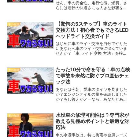
せん。車の安全性、走行性能、燃費、さ
らには運転の快適さにも大きな影響を与
える重要なパーツです。タイヤサイズを
正しく選ばなければ、車の走行に支障を
きたすこともあります。この記事では、
【驚愕の5ステップ】車のライト
車の知識
タイヤサイズの基本的な見...
交換方法！初心者でもできるLED
ヘッドライト交換ガイド
はじめに車のライト交換を自分でやりた
いあなたへ車のライト交換に悩んでいま
せんか？「車 ライト 交換 方法」を検索
して、数多くの記事が並ぶ中で、どれが
一番信頼できる情報なのか迷ってしまう
ことも多いでしょう。しかし、心配は無
たった10分で命を守る！車の点検
車の知識
用です！この記事では...
で事故を未然に防ぐプロ直伝チェ
ック法
あなたは今朝、愛車のタイヤを見ました
か？エンジンオイルの量を確認しました
か？もし答えがノーなら、あなたとあな
たの大切な人は、いつ事故に遭ってもお
かしくない危険な状態で運転しているか
もしれません。2023年には2,678名もの
水没車の修理可能性は？専門家が
車の知識
方が交通事故で命...
教える見極めポイントと最適な対
応法
車の水没事故は、特に梅雨や台風シーズ