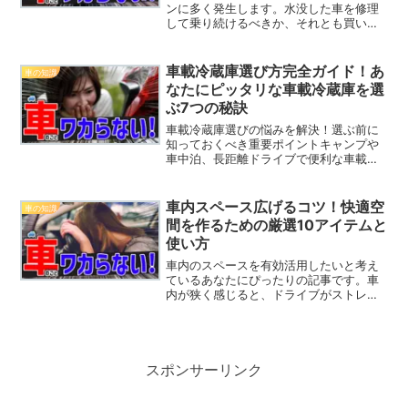
ンに多く発生します。水没した車を修理
して乗り続けるべきか、それとも買い替
えた方が良いのか、判断に迷う方も多い
でしょう。この記事では、修理の可否を
見極めるためのポイント、修理後のリス
車載冷蔵庫選び方完全ガイド！あ
車の知識
ク、そして最適な対応策に...
なたにピッタリな車載冷蔵庫を選
ぶ7つの秘訣
車載冷蔵庫選びの悩みを解決！選ぶ前に
知っておくべき重要ポイントキャンプや
車中泊、長距離ドライブで便利な車載冷
蔵庫。でも、どれを選べばいいのか迷っ
てしまう方も多いのではないでしょう
か？数多くのモデルがある中で、自分の
車内スペース広げるコツ！快適空
車の知識
使い方に合った最適な冷蔵庫...
間を作るための厳選10アイテムと
使い方
車内のスペースを有効活用したいと考え
ているあなたにぴったりの記事です。車
内が狭く感じると、ドライブがストレス
に変わることもありますよね。しかし、
ちょっとした工夫と便利なアイテムを使
えば、限られたスペースを驚くほど快適
に広げることができます。...
スポンサーリンク