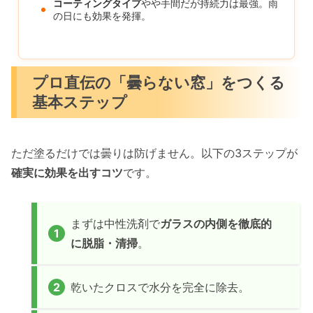
コーティングタイプ
やや手間だが持続力は最強。雨
の日にも効果を発揮。
プロ直伝の「曇らない窓」をつくる
基本ステップ
ただ塗るだけでは曇りは防げません。以下の3ステップが
確実に効果を出すコツ
です。
まずは中性洗剤で
ガラスの内側を徹底的
に脱脂・清掃
。
乾いたクロスで水分を完全に除去。