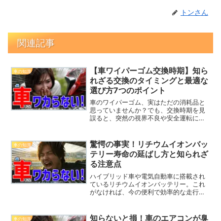
トンさん
関連記事
【車ワイパーゴム交換時期】知ら
車の知識
れざる交換のタイミングと最適な
選び方7つのポイント
車のワイパーゴム、実はただの消耗品と
思っていませんか？でも、交換時期を見
誤ると、突然の視界不良や安全運転に支
障をきたすことがあります。この記事で
は、ワイパーゴムを交換するタイミング
や、劣化サインに関する意外と知られて
驚愕の事実！リチウムイオンバッ
車の知識
いない情報、そしてワイパ...
テリー寿命の延ばし方と知られざ
る注意点
ハイブリッド車や電気自動車に搭載され
ているリチウムイオンバッテリー。これ
がなければ、今の便利で効率的な走行が
成り立ちません。しかし、このバッテリ
ーの寿命に関しては、多くの車のオーナ
ーが「交換しないとどうなるのか？」と
知らないと損！車のエアコンが臭
車の知識