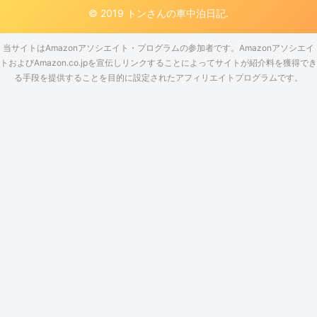
© 2019 トンさんの車中泊日記.
当サイトはAmazonアソシエイト・プログラムの参加者です。Amazonアソシエイ
トおよびAmazon.co.jpを宣伝しリンクすることによってサイトが紹介料を獲得でき
る手段を提供することを目的に設定されたアフィリエイトプログラムです。