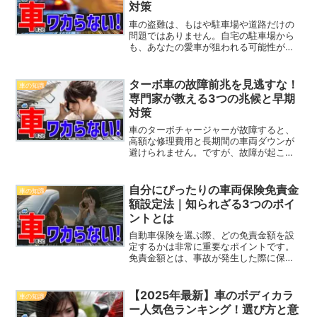
対策
車の盗難は、もはや駐車場や道路だけの
問題ではありません。自宅の駐車場から
も、あなたの愛車が狙われる可能性があ
ることをご存知ですか？ 近年、車の盗難
手口は非常に高度化しており、スマート
キーを使ったリレーアタックや、イモビ
ターボ車の故障前兆を見逃すな！
車の知識
ライザーの無効化など、...
専門家が教える3つの兆候と早期
対策
車のターボチャージャーが故障すると、
高額な修理費用と長期間の車両ダウンが
避けられません。ですが、故障が起こる
前に兆候を見逃さないことが非常に重要
です。ここでは、ターボ車の故障前兆
と、それに対する最も効果的な対策方法
自分にぴったりの車両保険免責金
車の知識
を解説します。もし、あなた...
額設定法｜知られざる3つのポイ
ントとは
自動車保険を選ぶ際、どの免責金額を設
定するかは非常に重要なポイントです。
免責金額とは、事故が発生した際に保険
会社が支払う前に、契約者が自己負担し
なければならない金額のこと。これをど
う設定するかによって、毎月の保険料が
【2025年最新】車のボディカラ
車の知識
大きく変わります。しかし...
ー人気色ランキング！選び方と意