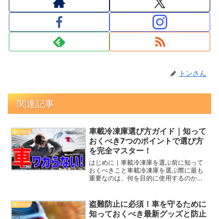
トンさん
関連記事
車載冷凍庫選び方ガイド｜知って
車の知識
おくべき7つのポイントで選び方
を完全マスター！
はじめに｜車載冷凍庫を選ぶ前に知って
おくべきこと車載冷凍庫を選ぶ際に最も
重要なのは、何を目的に使用するのかを
明確にすることです。例えば、キャンプ
や長期の車中泊、日常的なドライブでの
使用など、シーンによって求める性能は
盗難防止に必須！車を守るために
車の知識
異なります。特に車載冷凍...
知っておくべき最新グッズと防止