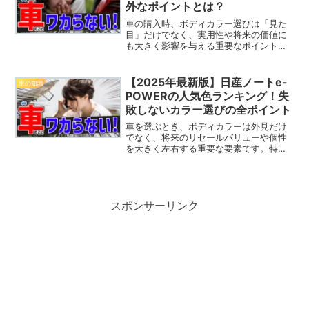
外なポイントとは？
車の購入時、ボディカラー選びは「見た
目」だけでなく、実用性や将来の価値に
も大きく影響を与える重要なポイントで
す。しかし、選べる色が多くて迷ってし
まうことも多いですよね。特に「自分に
ぴったりの色はどれ？」と悩む方も多い
【2025年最新版】日産ノートe-
車の知識
はずです。そこで、この記...
POWERの人気色ランキング！失
敗しないカラー選びの全ポイント
車を選ぶとき、ボディカラーは外見だけ
でなく、将来のリセールバリューや個性
を大きく左右する重要な要素です。特に
「日産ノートe-POWER」のような人気モ
デルでは、カラー選びに悩む方も多いで
しょう。今回は、2025年の最新データを
基に、ノートe...
スポンサーリンク