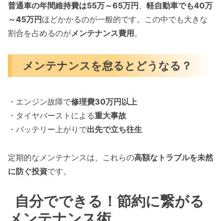
普通車の年間維持費は55万～65万円
、
軽自動車でも40万
～45万円
ほどかかるのが一般的です。この中でも大きな
割合を占めるのが
メンテナンス費用
。
メンテナンスを怠るとどうなる？
・エンジン故障で
修理費30万円以上
・タイヤバーストによる
重大事故
・バッテリー上がりで
出先で立ち往生
定期的なメンテナンスは、これらの
高額なトラブルを未然
に防ぐ投資
です。
自分でできる！節約に繋がる
メンテナンス術