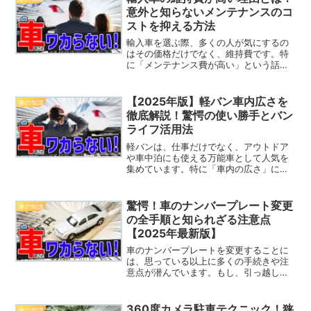
してどのように節税できる...
意外と知らないメンテナンスのコ
ストを抑える方法
輸入車を選ぶ際、多くの人が気にするの
はその価格だけでなく、維持費です。特
に「メンテナンス費が高い」という話を
耳にすることが多く、購入をためらって
しまう方も少なくありません。しかし、
実際のところ、なぜ輸入車はメンテナン
【2025年版】軽バン車内広さを
車の知識
ス費用が高くなるのでしょ...
徹底解説！驚愕の使い勝手とバン
ライフ活用法
軽バンは、仕事だけでなく、アウトドア
や車中泊にも使える万能車として人気を
集めています。特に「車内の広さ」に関
しては、ユーザーにとって最も重要な要
素の一つです。ですが、軽バンを選ぶ際
に「広さ」が気になる方は多く、どの車
驚愕！車のナンバープレート変更
車の知識
種が自分の目的に最適かを...
の全手順と知られざる注意点
【2025年最新版】
車のナンバープレートを変更することに
は、思っている以上に多くの手続きや注
意点が潜んでいます。もし、引っ越しや
転職などで新しい地域に住むことになっ
た場合、「ナンバープレートをそのまま
使えるか？」という疑問に直面するかも
360度カメラ駐車テクニック！狭
車の知識