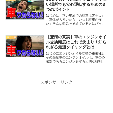
しれません。その悩み、今...
い場所でも安心運転するための3
つのポイント
はじめに「狭い場所での駐車は苦手…」
「車体が大きいから、いつも駐車が怖
い」そんな悩みを抱えている方にぴった
りなのが、360度カメラ駐車テクニッ
ク。車の大きさに関わらず、安全でスト
レスフリーに駐車できる方法がありま
【驚愕の真実】車のエンジンオイ
車の知識
す。これから紹介するテクニッ...
ル交換頻度はこれで決まり！知ら
れざる最適タイミングとは
はじめにエンジンオイル交換の重要性と
その頻度車のエンジンオイルは、車の心
臓部であるエンジンを守る大切な役割を
担っています。しかし、多くの車のオー
ナーがオイル交換を「面倒」と感じ、つ
い後回しにしてしまうことが多いです。
そこで、エンジンオイル交...
スポンサーリンク