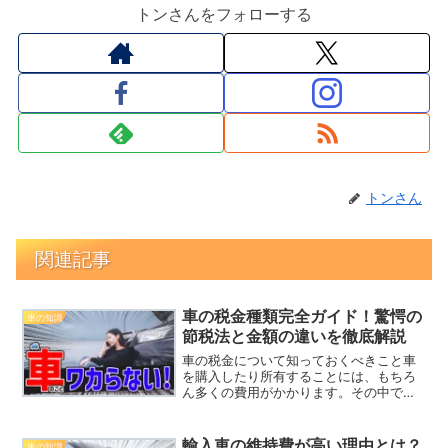
トンさんをフォローする
トンさん
関連記事
車の税金種類完全ガイド！驚愕の
車の知識
節税法と金額の違いを徹底解説
車の税金について知っておくべきこと車
を購入したり所有することには、もちろ
ん多くの費用がかかります。その中でも
「税金」は避けて通れない部分です。し
かし、車にかかる税金にはどんな種類が
あるのか、金額はどれくらいなのか、そ
輸入車の維持費が高い理由とは？
車の知識