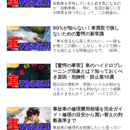
自動車を所有していると必ず気になるの
が「自動車税」。特に、生活が厳しい方
や障害を持つ方にとって、この税金の軽
減措置は大きな助けとなります。しか
し、多くの人が実際にどのような条件で
税金の減免を受けられるのか、正確には
90%が知らない！車買取で損し
車の知識
知らないのが現実です。そこ...
ないための驚愕の新常識
「車を売るなら高く売りたい」――誰も
が抱くこの願い。しかし、ネットで調べ
ても似たような情報ばかりで、「結局ど
れが正解なの？」と迷っていませんか？
特に初めて車を売る人にとって、買取価
格の仕組みや査定のポイント、ベストな
【驚愕の事実】車のハイドロプレ
車の知識
売却タイミングは未知の...
ーニング現象とは？知っておくべ
き原因・危険性・防止策10選
雨の日の運転中、突然ハンドルが効かな
くなり、ブレーキも利かないという経験
はありませんか？これが「ハイドロプレ
ーニング現象」と呼ばれる現象です。高
速道路や雨の日に遭遇する可能性がある
この現象は、非常に危険で、時には命に
事故車の修理費用相場を完全ガイ
車の知識
関わることもあります。し...
ド！修理の目安から買い替えの判
断基準まで
事故車の修理代を把握したいと思ってい