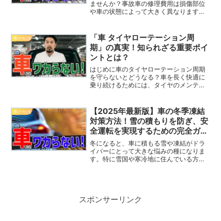
ませんか？事故車の修理費用は損傷部位
や車の状態によって大きく異なります。
修理にかかる費用の目安を知りたい方に
とって、この記事は非常に役立ちます。
「修理すべきか、買い替えを選ぶべき
「車 タイヤローテーション周
車の知識
か？」そんな悩みにもしっか...
期」の真実！知られざる重要ポイ
ントとは？
はじめに車のタイヤローテーション周期
を守らないとどうなる？車を長く快適に
乗り続けるためには、タイヤのメンテナ
ンスが不可欠です。タイヤのローテーシ
ョンとは、タイヤの位置を定期的に交換
して、均等に磨耗させる作業のこと。こ
【2025年最新版】車の冬季凍結
車の知識
れを行わないと、タイヤの...
対策方法！雪の積もりを防ぎ、安
全運転を実現するための完全ガイ
ド
冬になると、車に積もる雪や凍結がドラ
イバーにとって大きな悩みの種になりま
す。特に雪国や寒冷地に住んでいる方に
とっては、毎朝の雪かきや解氷作業が日
常の一部。しかし、実際には、積雪や凍
結を防ぐための「予防策」が最も重要だ
ということをご存じでしょ...
スポンサーリンク