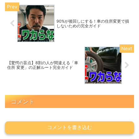
90%が後回しにする！車の住所変更で損
しないための完全ガイド
【驚愕の盲点】8割の人が間違える「車
住所 変更」の正解ルート完全ガイド
コメント
コメントを書き込む