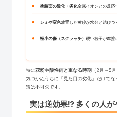
塗装面の酸化・劣化
金属イオンとの反応
シミや変色
放置した黄砂が水分と結びつ
極小の傷（スクラッチ）
硬い粒子が摩擦
特に
花粉や酸性雨と重なる時期
（2月～5
気づかぬうちに「見た目の劣化」だけでな
策は不可欠です。
実は逆効果!? 多くの人