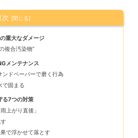
目次
つの重大なダメージ
の複合汚染物”
NGメンテナンス
サンドペーパーで磨く行為
水で固まる
守る7つの対策
「雨上がり直後」
流す
効果で浮かせて落とす