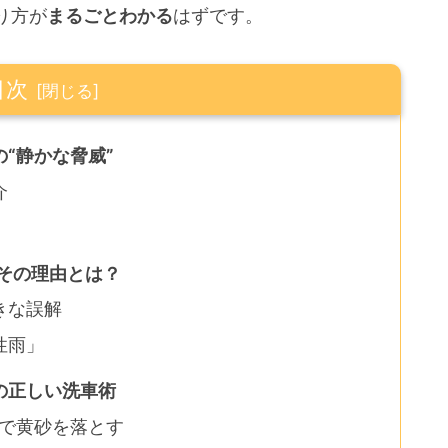
り方が
まるごとわかる
はずです。
目次
“静かな脅威”
介
その理由とは？
きな誤解
性雨」
の正しい洗車術
」で黄砂を落とす