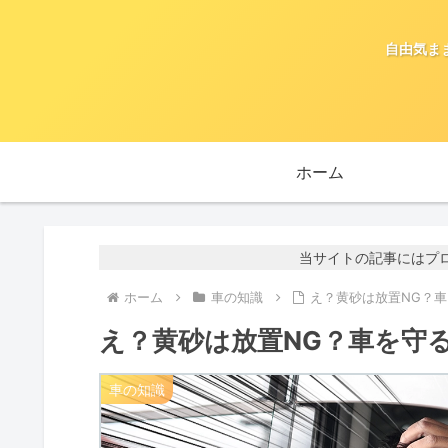
自由気ま
ホーム
当サイトの記事にはプ
ホーム
車の知識
え？黄砂は放置NG？車
え？黄砂は放置NG？車を守る
車の知識