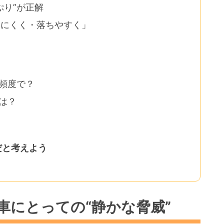
ぷり”が正解
きにくく・落ちやすく」
頻度で？
は？
だと考えよう
車にとっての“静かな脅威”