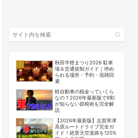
秋田竿燈まつり2026 駐車
場＆交通規制ガイド｜停め
られる場所・予約・混雑回
避
軽自動車の税金っていくら
なの？2026年最新版で9割
が知らない節税術を完全解
説
【2026年最新版】志賀草津
高原ルートドライブ完全ガ
イド！絶景天空道路を120%